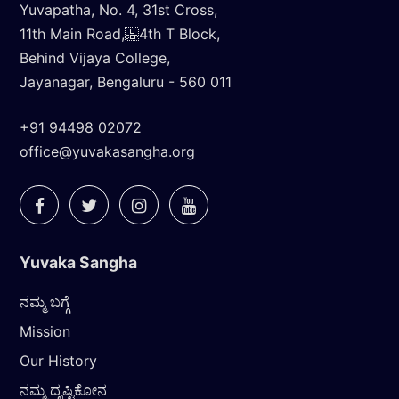
Yuvapatha, No. 4, 31st Cross,
11th Main Road, 4th T Block,
Behind Vijaya College,
Jayanagar, Bengaluru - 560 011
+91 94498 02072
office@yuvakasangha.org
Yuvaka Sangha
ನಮ್ಮ ಬಗ್ಗೆ
Mission
Our History
ನಮ್ಮ ದೃಷ್ಟಿಕೋನ