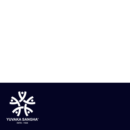
ಎಂ. ಜಿ. ರಸ್ತೆಯಲ್ಲಿ ಕನ್ನಡದ ಕಂಪು ಹೆಚ್ಚಿಸಿದ ಯು
ಕರ್ನಾಟಕ ಕಲಾ ಸಂಭ್ರಮ 2025
Know More